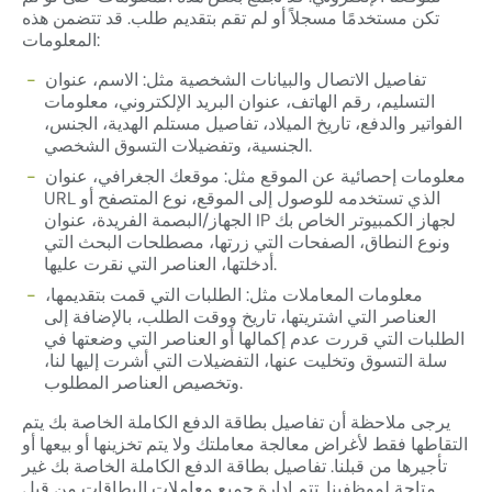
تكن مستخدمًا مسجلاً أو لم تقم بتقديم طلب. قد تتضمن هذه
المعلومات:
تفاصيل الاتصال والبيانات الشخصية مثل: الاسم، عنوان
التسليم، رقم الهاتف، عنوان البريد الإلكتروني، معلومات
الفواتير والدفع، تاريخ الميلاد، تفاصيل مستلم الهدية، الجنس،
الجنسية، وتفضيلات التسوق الشخصي.
معلومات إحصائية عن الموقع مثل: موقعك الجغرافي، عنوان
URL الذي تستخدمه للوصول إلى الموقع، نوع المتصفح أو
الجهاز/البصمة الفريدة، عنوان IP لجهاز الكمبيوتر الخاص بك
ونوع النطاق، الصفحات التي زرتها، مصطلحات البحث التي
أدخلتها، العناصر التي نقرت عليها.
معلومات المعاملات مثل: الطلبات التي قمت بتقديمها،
العناصر التي اشتريتها، تاريخ ووقت الطلب، بالإضافة إلى
الطلبات التي قررت عدم إكمالها أو العناصر التي وضعتها في
سلة التسوق وتخليت عنها، التفضيلات التي أشرت إليها لنا،
وتخصيص العناصر المطلوب.
يرجى ملاحظة أن تفاصيل بطاقة الدفع الكاملة الخاصة بك يتم
التقاطها فقط لأغراض معالجة معاملتك ولا يتم تخزينها أو بيعها أو
تأجيرها من قبلنا. تفاصيل بطاقة الدفع الكاملة الخاصة بك غير
متاحة لموظفينا. تتم إدارة جميع معاملات البطاقات من قبل