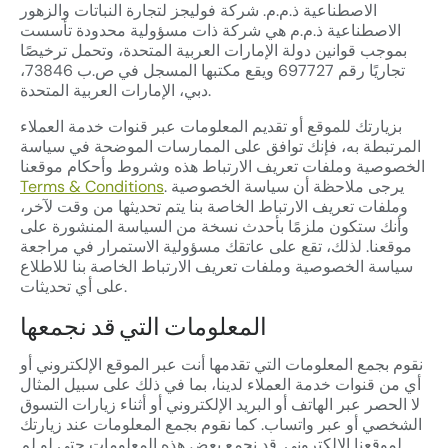
الاصطناعية ذ.م.م. شركة فوليجز لتجارة النباتات والزهور
الاصطناعية ذ.م.م هي شركة ذات مسؤولية محدودة تأسست
بموجب قوانين دولة الإمارات العربية المتحدة، وتحمل ترخيصًا
تجاريًا رقم 697727
ويقع مكتبها المسجل في ص.ب 73846،
دبي، الإمارات العربية المتحدة.
بزيارتك للموقع أو تقديم المعلومات عبر قنوات خدمة العملاء
المرتبطة به، فإنك توافق على الممارسات الموضحة في سياسة
الخصوصية وملفات تعريف الارتباط هذه وشروط وأحكام موقعنا
. يرجى ملاحظة أن سياسة الخصوصية
Terms & Conditions
وملفات تعريف الارتباط الخاصة بنا يتم تحديثها من وقت لآخر،
وأنك ستكون ملزمًا بأحدث نسخة من السياسة المنشورة على
موقعنا. لذلك، تقع على عاتقك مسؤولية الاستمرار في مراجعة
سياسة الخصوصية وملفات تعريف الارتباط الخاصة بنا للاطلاع
على أي تحديثات.
المعلومات التي قد نجمعها
نقوم بجمع المعلومات التي تقدمها أنت عبر الموقع الإلكتروني أو
أي من قنوات خدمة العملاء لدينا، بما في ذلك على سبيل المثال
لا الحصر عبر الهاتف أو البريد الإلكتروني أو أثناء زيارات التسوق
الشخصي أو عبر واتساب. كما نقوم بجمع المعلومات عند زيارتك
لموقعنا الإلكتروني. قد نجمع بعض هذه المعلومات حتى لو لم