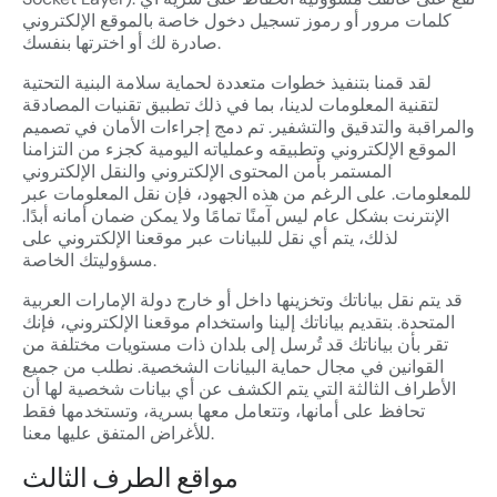
Socket Layer). تقع على عاتقك مسؤولية الحفاظ على سرية أي
كلمات مرور أو رموز تسجيل دخول خاصة بالموقع الإلكتروني
صادرة لك أو اخترتها بنفسك.
لقد قمنا بتنفيذ خطوات متعددة لحماية سلامة البنية التحتية
لتقنية المعلومات لدينا، بما في ذلك تطبيق تقنيات المصادقة
والمراقبة والتدقيق والتشفير. تم دمج إجراءات الأمان في تصميم
الموقع الإلكتروني وتطبيقه وعملياته اليومية كجزء من التزامنا
المستمر بأمن المحتوى الإلكتروني والنقل الإلكتروني
للمعلومات. على الرغم من هذه الجهود، فإن نقل المعلومات عبر
الإنترنت بشكل عام ليس آمنًا تمامًا ولا يمكن ضمان أمانه أبدًا.
لذلك، يتم أي نقل للبيانات عبر موقعنا الإلكتروني على
مسؤوليتك الخاصة.
قد يتم نقل بياناتك وتخزينها داخل أو خارج دولة الإمارات العربية
المتحدة. بتقديم بياناتك إلينا واستخدام موقعنا الإلكتروني، فإنك
تقر بأن بياناتك قد تُرسل إلى بلدان ذات مستويات مختلفة من
القوانين في مجال حماية البيانات الشخصية. نطلب من جميع
الأطراف الثالثة التي يتم الكشف عن أي بيانات شخصية لها أن
تحافظ على أمانها، وتتعامل معها بسرية، وتستخدمها فقط
للأغراض المتفق عليها معنا.
مواقع الطرف الثالث