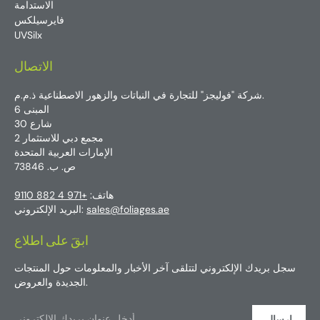
الاستدامة
فايرسيلكس
UVSilx
الاتصال
شركة "فوليجز" للتجارة في النباتات والزهور الاصطناعية ذ.م.م.
المبنى 6
شارع 30
مجمع دبي للاستثمار 2
الإمارات العربية المتحدة
ص. ب. 73846
هاتف:
+971 4 882 9110
sales@foliages.ae
البريد الإلكتروني:
ابقَ على اطلاع
سجل بريدك الإلكتروني لتتلقى آخر الأخبار والمعلومات حول المنتجات
الجديدة والعروض.