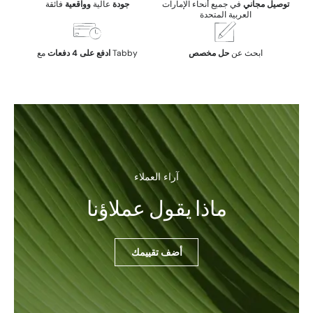
توصيل مجاني
في جميع أنحاء الإمارات
جودة
عالية
وواقعية
فائقة
العربية المتحدة
ابحث عن
حل مخصص
مع Tabby
ادفع على 4 دفعات
آراء العملاء
ماذا يقول عملاؤنا
أضف تقييمك