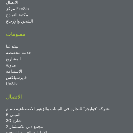
الاتصال
مركز FireSilx
مكتبة النماذج
الشحن والإرجاع
معلومات
نبذة عنا
خدمة مخصصة
المشاريع
مدونة
الاستدامة
فايرسيلكس
UVSilx
الاتصال
شركة "فوليجز" للتجارة في النباتات والزهور الاصطناعية ذ.م.م.
المبنى 6
شارع 30
مجمع دبي للاستثمار 2
الإمارات العربية المتحدة