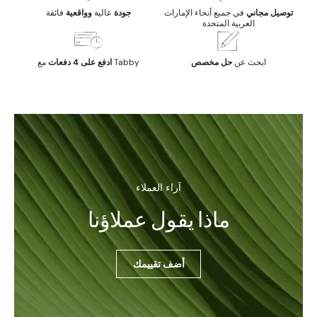
توصيل مجاني
في جميع أنحاء الإمارات
جودة
عالية
وواقعية
فائقة
العربية المتحدة
ابحث عن
حل مخصص
مع Tabby
ادفع على 4 دفعات
آراء العملاء
ماذا يقول عملاؤنا
أضف تقييمك