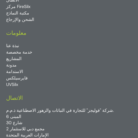
الاتصال
مركز FireSilx
مكتبة النماذج
الشحن والإرجاع
معلومات
نبذة عنا
خدمة مخصصة
المشاريع
مدونة
الاستدامة
فايرسيلكس
UVSilx
الاتصال
شركة "فوليجز" للتجارة في النباتات والزهور الاصطناعية ذ.م.م.
المبنى 6
شارع 30
مجمع دبي للاستثمار 2
الإمارات العربية المتحدة