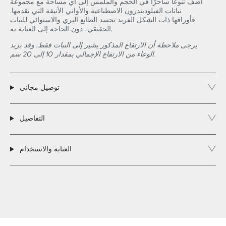
أضف تنوعًا ساحرًا في الحجم والملمس إلى أي مساحة مع مجموعة
نباتات الفيلوديندرون الاصطناعية والأواني الأنيقة التي نقدمها.
فأوراقها ذات الشكل الفريد تجسد الطابع البري والاستوائي للنبات
الحقيقي، دون الحاجة إلى العناية به.
يرجى ملاحظة أن الارتفاع المذكور يشير إلى النبات فقط. وقد يزيد
الوعاء من الارتفاع الإجمالي بمقدار 10 إلى 20 سم.
توصيل مجاني
التفاصيل
العناية والاستخدام