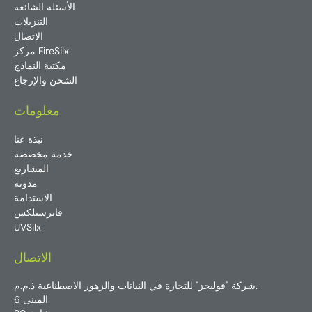
الأسئلة الشائعة
التنزيلات
الاتصال
مركز FireSilx
مكتبة النماذج
الشحن والإرجاع
معلومات
نبذة عنا
خدمة مخصصة
المشاريع
مدونة
الاستدامة
فايرسيلكس
UVSilx
الاتصال
شركة "فوليجز" للتجارة في النباتات والزهور الاصطناعية ذ.م.م.
المبنى 6