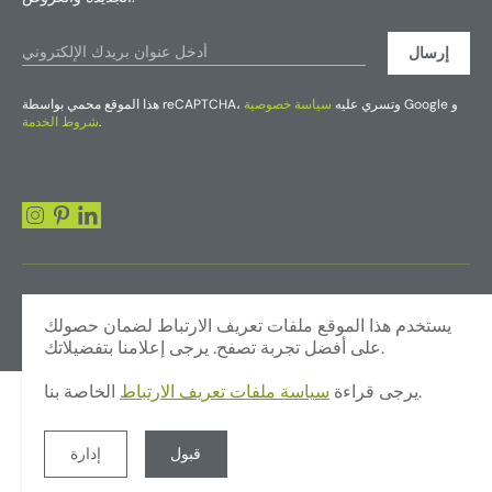
إرسال
Google و
هذا الموقع محمي بواسطة reCAPTCHA، وتسري عليه
سياسة خصوصية
.
شروط الخدمة
يستخدم هذا الموقع ملفات تعريف الارتباط لضمان حصولك
على أفضل تجربة تصفح. يرجى إعلامنا بتفضيلاتك.
الخاصة بنا.
يرجى قراءة
سياسة ملفات تعريف الارتباط
© حقوق النشر 2026 - شركة فوليجز للتجارة في النباتات والزهور الاصطناعية
ذ.م.م.
تصميم الموقع بواسطة JUMP
سياسة الخصوصية
الشروط والأحكام
قبول
إدارة