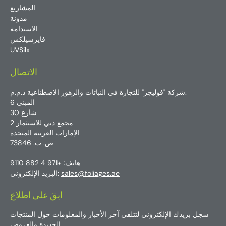
المشاريع
مدونة
الاستدامة
فايرسيلكس
UVSilx
الاتصال
شركة "فوليجز" للتجارة في النباتات والزهور الاصطناعية ذ.م.م.
المبنى 6
شارع 30
مجمع دبي للاستثمار 2
الإمارات العربية المتحدة
ص. ب. 73846
هاتف:
+971 4 882 9110
sales@foliages.ae
البريد الإلكتروني:
ابقَ على اطلاع
سجل بريدك الإلكتروني لتتلقى آخر الأخبار والمعلومات حول المنتجات
الجديدة والعروض.