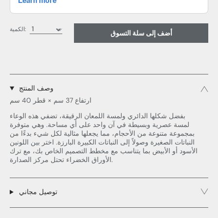
الكمية:
أضف إلى سلة التسوق
وصف المنتج
ارتفاع 37 سم × قطر 40 سم
بفضل شكلها الدائري ولمسة اللمعان الرقيقة، تضفي هذه الوعاء
لمسة عصرية وبسيطة في آن واحد على أي مساحة. وهي متوفرة
بمجموعة متنوعة من الأحجام، مما يجعلها مثالية لكل شيء بدءًا من
النباتات الصغيرة وصولاً إلى النباتات الكبيرة البارزة. اختر بين اللونين
الأسود أو الأبيض بما يتناسب مع مخطط التصميم الخاص بك، مع ترك
الأوراق الخضراء تحتل مركز الصدارة.
توصيل مجاني