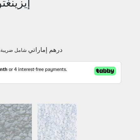
إيزينغتون - 
751.00 درهم إماراتي
شامل ضريبة ا