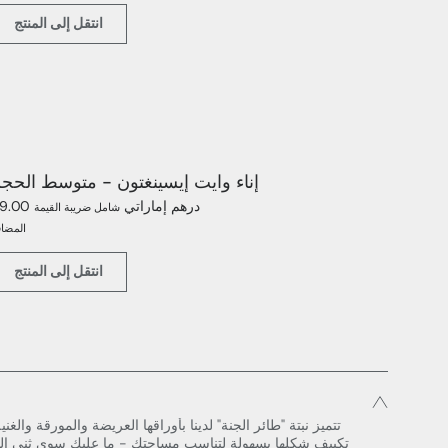
انتقل إلى المنتج
إناء وايت إيسينغتون - متوسط الحج
69.00 درهم إماراتي
شامل ضريبة القيمة
المضاف
انتقل إلى المنتج
تتميز نبتة "طائر الجنة" لدينا بأوراقها العريضة والمورقة والغني
تكييف شكلها بسهولة لتناسب مساحتك - ما عليك سوى ثني السي