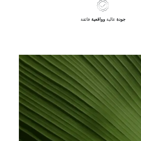
جودة
عالية
وواقعية
فائقة