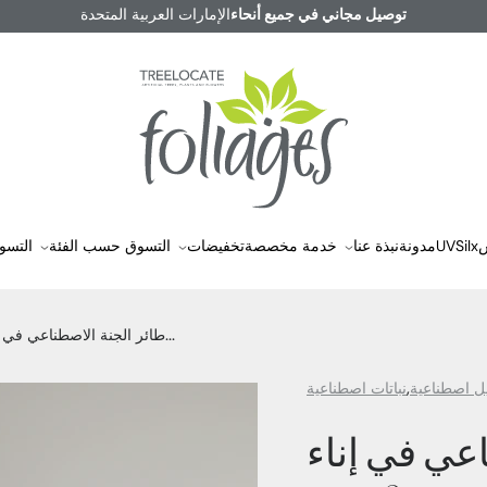
توصيل مجاني في جميع أنحاء
الإمارات العربية المتحدة
س
UVSilx
مدونة
نبذة عنا
خدمة مخصصة
تخفيضات
التسوق حسب الفئة
التسو
طائر الجنة الاصطناعي في...
ل اصطناعية
نباتات اصطناعية
عي في إناء